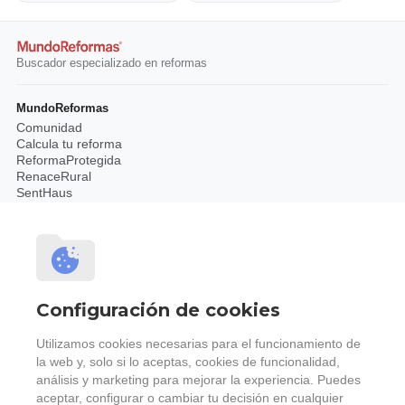
Buscador especializado en reformas
MundoReformas
Comunidad
Calcula tu reforma
ReformaProtegida
RenaceRural
SentHaus
Recursos para empresas
Publicidad
Registra gratis tu negocio
Tarjeta Digital
Presupuestos Profesionales
Configuración de cookies
Servicio premium
Legal
Utilizamos cookies necesarias para el funcionamiento de
la web y, solo si lo aceptas, cookies de funcionalidad,
Privacidad
Cookies
análisis y marketing para mejorar la experiencia. Puedes
Condiciones
aceptar, configurar o cambiar tu decisión en cualquier