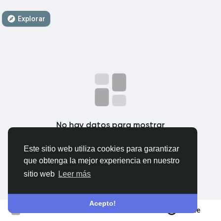
Explorar
Proveedores que sigo
Ofertas
Colaboraciones
No hay datos para mostrar
ForoReforma
Este sitio web utiliza cookies para garantizar
Crear Página
que obtenga la mejor experiencia en nuestro
Buscador MundoReformas
sitio web
Leer más
Acepto!
Únete