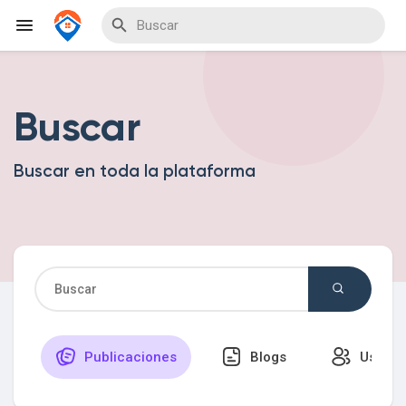
Buscar
Explorar Eventos
Buscar en toda la plataforma
Mis Eventos
Explorar Blogs
Publicaciones
Blogs
Usuari
Explorar Proveedores