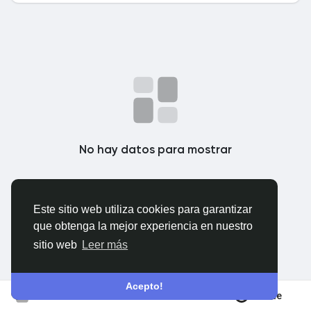
Proveedores que sigo
Ofertas
Colaboraciones
No hay datos para mostrar
ForoReforma
Este sitio web utiliza cookies para garantizar
que obtenga la mejor experiencia en nuestro
Buscador MundoReformas
sitio web
Leer más
Acepto!
Únete