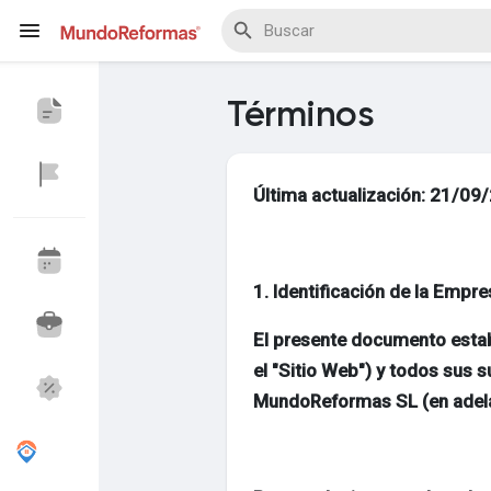
Términos
Última actualización: 21/09
Explorar Eventos
Mis Eventos
1. Identificación de la Empr
Explorar Blogs
El presente documento estab
el "Sitio Web") y todos sus
MundoReformas SL (en adela
Explorar Proveedores
Proveedores que 