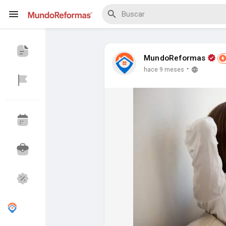
MundoReformas
·
hace 9 meses
Explorar Eventos
Mis Eventos
Explorar Blogs
Explorar Proveedores
Proveedores que 