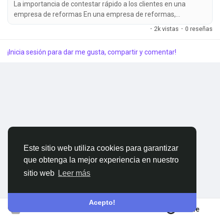
La importancia de contestar rápido a los clientes en una
empresa de reformas En una empresa de reformas,
Proveedores que sigo
responder rápido no es solo una cuestión de educación
·
2k vistas
·
0 reseñas
comercial. Es una ventaja competitiva real. Cuando un cliente
pide información, solicita una visita o espera un presupuesto,
¡Inicia sesión para dar me gusta, compartir y comentar!
empieza a comparar desde el primer minuto. Y en ese
momento no solo valora el...
Ofertas
Colaboraciones
ForoReforma
Este sitio web utiliza cookies para garantizar
que obtenga la mejor experiencia en nuestro
Buscador MundoReformas
sitio web
Leer más
Acepto!
Únete