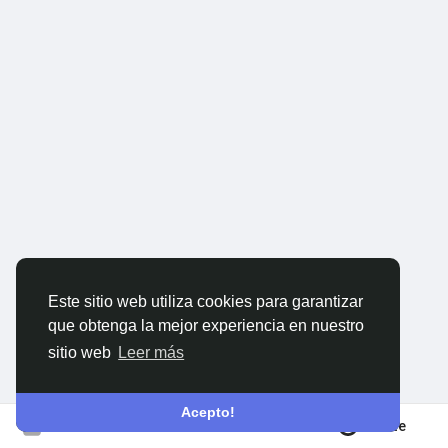
Has calculado horas.
Proveedores que sigo
Has tenido en cuenta remates, desplazamientos, posibles
complicaciones y esas pequeñas cosas que luego nadie ve
pero que te pueden destrozar un margen.
Ofertas
Y después de todo eso, mandas el presupuesto.
El cliente lo abre.
Colaboraciones
Lo mira por encima.
ForoReforma
Ve una cifra.
Este sitio web utiliza cookies para garantizar
Y se queda igual que estaba.
que obtenga la mejor experiencia en nuestro
Buscador MundoReformas
sitio web
Leer más
O peor.
Porque no entiende nada.
Acepto!
Únete