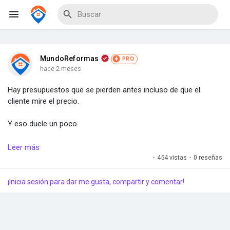
MundoReformas
PRO
hace 2 meses
Hay presupuestos que se pierden antes incluso de que el
Explorar Eventos
cliente mire el precio.
Y eso duele un poco.
Mis Eventos
Porque tú has ido a ver la obra.
Leer más
·
454 vistas
·
0 reseñas
Has medido.
Explorar Blogs
¡Inicia sesión para dar me gusta, compartir y comentar!
Has escuchado al cliente.
Has pensado materiales.
Explorar Proveedores